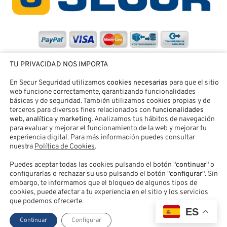
TU PRIVACIDAD NOS IMPORTA
En Secur Seguridad utilizamos
cookies necesarias
para que el sitio
web funcione correctamente, garantizando funcionalidades
básicas y de seguridad. También utilizamos cookies propias y de
terceros para diversos fines relacionados con
funcionalidades
web, analítica y marketing
. Analizamos tus hábitos de navegación
para evaluar y mejorar el funcionamiento de la web y mejorar tu
experiencia digital. Para más información puedes consultar
nuestra
Política de Cookies
.
Puedes aceptar todas las cookies pulsando el botón "
continuar
" o
SECUR SEGURIDAD® |
Aviso legal
|
Política de Privacidad
|
configurarlas o rechazar su uso pulsando el botón "
configurar
". Sin
Política de Cookies
|
Accesibilidad
|
Contacto
|
Acceso Clientes
embargo, te informamos que el bloqueo de algunos tipos de
cookies, puede afectar a tu experiencia en el sitio y los servicios
que podemos ofrecerte.
ES
Continuar
Configurar