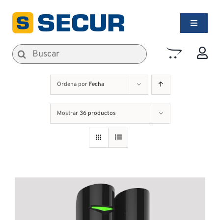
Saltar
al
Toggle
contenido
Navigati
Alarmas de Seguridad
Buscar:
Incendios
Ordena por
Fecha
Mostrar
36 productos