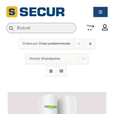
Saltar
al
Toggle
contenido
Navigati
Alarmas de Seguridad
Buscar:
Incendios
Ordena por
Orden predeterminado
Mostrar
24 productos