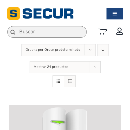
Saltar
al
Toggle
contenido
Navigati
Alarmas de Seguridad
Buscar:
Incendios
Ordena por
Orden predeterminado
Mostrar
24 productos