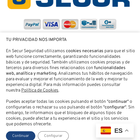
TU PRIVACIDAD NOS IMPORTA
En Secur Seguridad utilizamos
cookies necesarias
para que el sitio
web funcione correctamente, garantizando funcionalidades
básicas y de seguridad. También utilizamos cookies propias y de
terceros para diversos fines relacionados con
funcionalidades
web, analítica y marketing
. Analizamos tus hábitos de navegación
para evaluar y mejorar el funcionamiento de la web y mejorar tu
experiencia digital. Para más información puedes consultar
nuestra
Política de Cookies
.
Puedes aceptar todas las cookies pulsando el botón "
continuar
" o
SECUR SEGURIDAD® |
Aviso legal
|
Política de Privacidad
|
configurarlas o rechazar su uso pulsando el botón "
configurar
". Sin
Política de Cookies
|
Accesibilidad
|
Contacto
|
Acceso Clientes
embargo, te informamos que el bloqueo de algunos tipos de
cookies, puede afectar a tu experiencia en el sitio y los servicios
que podemos ofrecerte.
ES
Continuar
Configurar