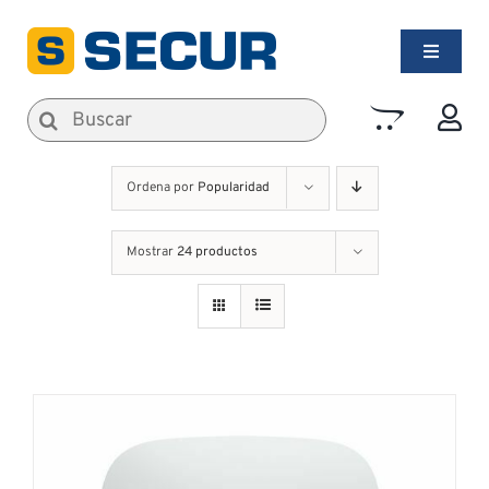
Saltar
al
Toggle
contenido
Navigati
Alarmas de Seguridad
Buscar:
Incendios
Ordena por
Popularidad
Mostrar
24 productos