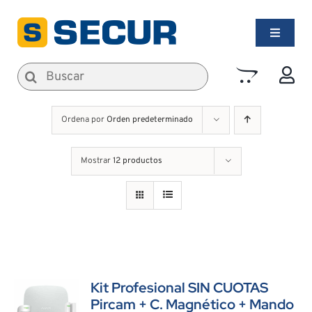
Saltar
al
Toggle
contenido
Navigati
Alarmas de Seguridad
Buscar:
Incendios
Ordena por
Orden predeterminado
Mostrar
12 productos
Kit Profesional SIN CUOTAS
Pircam + C. Magnético + Mando