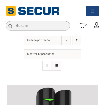
Saltar
al
Toggle
contenido
Navigati
Alarmas de Seguridad
Buscar:
Incendios
Ordena por
Fecha
Mostrar
12 productos