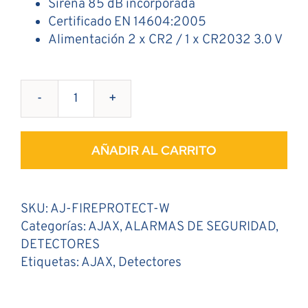
Sirena 85 dB incorporada
Certificado EN 14604:2005
Alimentación 2 x CR2 / 1 x CR2032 3.0 V
Detector
de
Humo
AÑADIR AL CARRITO
cantidad
SKU:
AJ-FIREPROTECT-W
Categorías:
AJAX
,
ALARMAS DE SEGURIDAD
,
DETECTORES
Etiquetas:
AJAX
,
Detectores