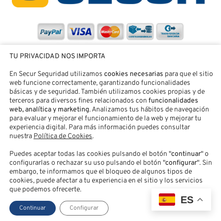
TU PRIVACIDAD NOS IMPORTA
En Secur Seguridad utilizamos
cookies necesarias
para que el sitio
web funcione correctamente, garantizando funcionalidades
básicas y de seguridad. También utilizamos cookies propias y de
terceros para diversos fines relacionados con
funcionalidades
web, analítica y marketing
. Analizamos tus hábitos de navegación
para evaluar y mejorar el funcionamiento de la web y mejorar tu
experiencia digital. Para más información puedes consultar
nuestra
Política de Cookies
.
Puedes aceptar todas las cookies pulsando el botón "
continuar
" o
SECUR SEGURIDAD® |
Aviso legal
|
Política de Privacidad
|
configurarlas o rechazar su uso pulsando el botón "
configurar
". Sin
Política de Cookies
|
Accesibilidad
|
Contacto
|
Acceso Clientes
embargo, te informamos que el bloqueo de algunos tipos de
cookies, puede afectar a tu experiencia en el sitio y los servicios
que podemos ofrecerte.
ES
Continuar
Configurar