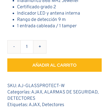
Inalámbrico 868 MHz Jeweller
Certificado grado 2
Indicador LED y antena interna
Rango de detección 9 m
1 entrada cableada / 1 tamper
Detector
Rotura
de
AÑADIR AL CARRITO
Cristal
cantidad
SKU:
AJ-GLASSPROTECT-W
Categorías:
AJAX
,
ALARMAS DE SEGURIDAD
,
DETECTORES
Etiquetas:
AJAX
,
Detectores