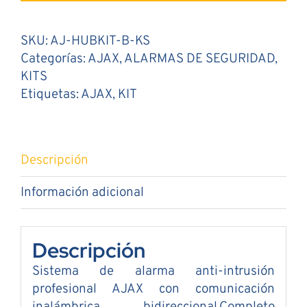
3
Detectores
SKU:
AJ-HUBKIT-B-KS
de
Categorías:
AJAX
,
ALARMAS DE SEGURIDAD
,
Movimiento
KITS
+
Etiquetas:
AJAX
,
KIT
C.
Magnético
+
Sirena
Descripción
+
Teclado
Información adicional
Negro
cantidad
Descripción
Sistema de alarma anti-intrusión
profesional AJAX con comunicación
inalámbrica bidireccional.Completo